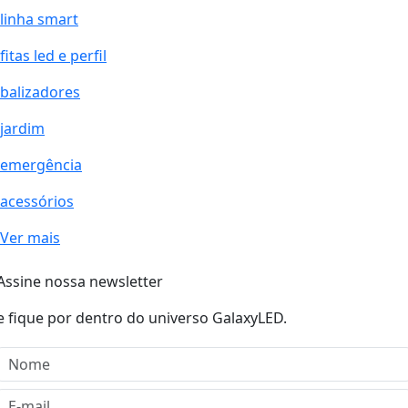
linha smart
fitas led e perfil
balizadores
jardim
emergência
acessórios
Ver mais
Assine nossa newsletter
e fique por dentro do universo GalaxyLED.
Nome
E-mail