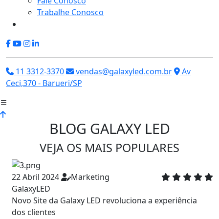
Fale Conosco
Trabalhe Conosco
11 3312-3370
vendas@galaxyled.com.br
Av
Ceci,370 - Barueri/SP
BLOG GALAXY LED
VEJA OS MAIS POPULARES
22 Abril
2024
Marketing
22 Maio
02 Maio
2024
2024
Marketing
Marketing
GalaxyLED
GalaxyLED
GalaxyLED
Novo Site da Galaxy LED revoluciona a experiência
dos clientes